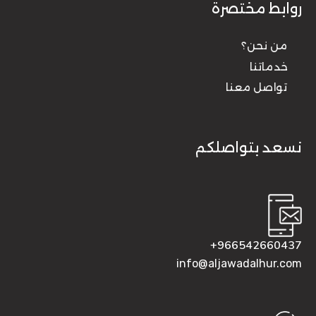
روابط مختصرة
من نحن؟
خدماتنا
تواصل معنا
نسعد بتواصلكم
966542660437+
info@aljawadalhur.com