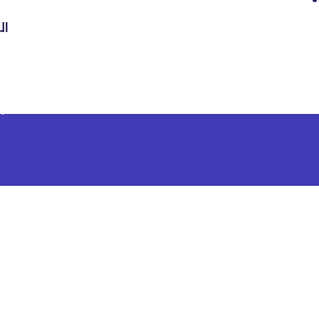
ال
شرك
ا