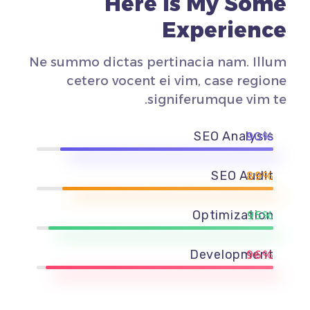
Here Is My Some
Experience
Ne summo dictas pertinacia nam. Illum
cetero vocent ei vim, case regione
signiferumque vim te.
SEO Analysis
90%
SEO Audit
89%
Optimization
95%
Development
96%