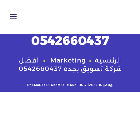
افضل شركة
تسويق بجدة
0542660437
الرئيسية
Marketing
افضل
شركة تسويق بجدة 0542660437
نوفمبر 16, 2024
MARKETING
SMART CREATORCO
BY