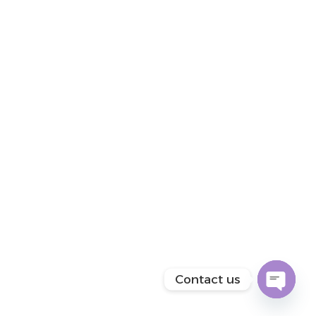
نصي.
استخدام المنصات التسويقية أو التسويق عبر البريد
الإلكتروني أو التسويق بالعمولة أو عبر محركات البحث
أو من خلال التسويق بالمؤثرين.
التكتيكات
من أهم الأساليب والأدوات التي تستخدم في
تطبيق الاستراتيجية التي يتم وضعها للوصول
للهدف هي التكتيكات، وهذه الأمور يجب وضعها
في الاعتبار حتى يتم أخذ التكتيك المفضل أو
الأمثل لعرض المنتج وهو ما يسمى بعناصر
التسويق وهي:
يجب تحديد كل مواصفات المنتج من اسم ومميزات
Contact us
والشركة المنتجة والفئة المستهدفة.
OPEN