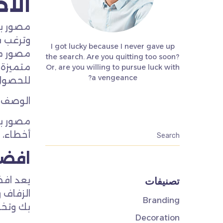
الاح
مصور با
وترغب ف
I got lucky because I never gave up
مصور مح
the search. Are you quitting too soon?
متميزة 
Or, are you willing to pursue luck with
a vengeance?
للحصول 
الوصف
مصور با
أخطاء، 
افضل
تصنيفات
يعد اف
الزفاف 
Branding
بك وتخر
Decoration