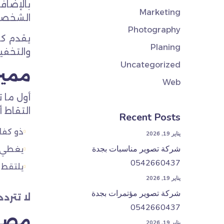
بالإضاف
Marketing
الشخصي 
Photography
يقدم كا
Planing
والتخفي
Uncategorized
مميز
Web
أول ما 
التقاط أ
Recent Posts
ذو كفا
يناير 19, 2026
شركة تصوير مناسبات بجدة
يغطي ك
0542660437
يلتقط 
يناير 19, 2026
شركة تصوير مؤتمرات بجدة
لا تترد
0542660437
مصور
يناير 19, 2026