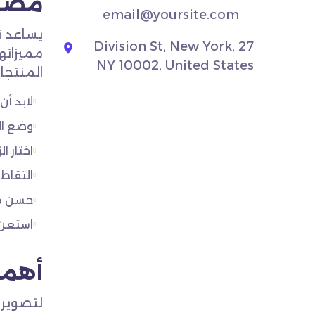
مصور
email@yoursite.com
يساعد ت
27 Division St, New York,
مميزاته
NY 10002, United States
المنتجا
لابد أن
وضع ال
اختار ا
التقاط
حسن من
استعن 
أهمي
لتصوير 