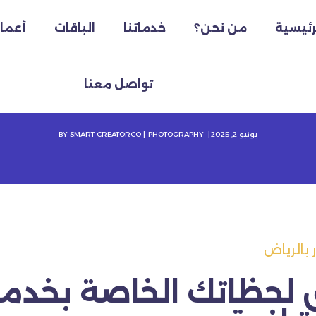
رئيسية
من نحن؟
خدماتنا
الباقات
أعمال
 بالرياض 0542660437
تواصل معنا
ة
Photography
مصور بالرياض 0542660437
يونيو 2, 2025
PHOTOGRAPHY
SMART CREATORCO
BY
 لحظاتك الخاصة بخدما