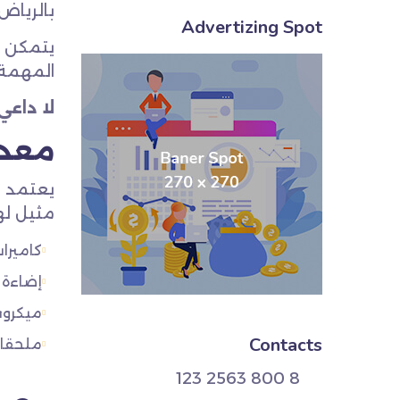
بالرياض 
Advertizing Spot
يتمكن م
المهمة 
لا داع
معدا
يعتمد م
مثيل له
كاميرا
إضاءة 
ميكروف
Contacts
ملحقات
8 800 2563 123